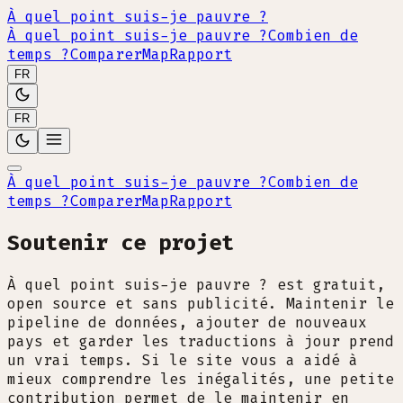
À quel point suis-je pauvre ?
À quel point suis-je pauvre ?
Combien de
temps ?
Comparer
Map
Rapport
FR
FR
À quel point suis-je pauvre ?
Combien de
temps ?
Comparer
Map
Rapport
Soutenir ce projet
À quel point suis-je pauvre ? est gratuit,
open source et sans publicité. Maintenir le
pipeline de données, ajouter de nouveaux
pays et garder les traductions à jour prend
un vrai temps. Si le site vous a aidé à
mieux comprendre les inégalités, une petite
contribution permet de le maintenir en