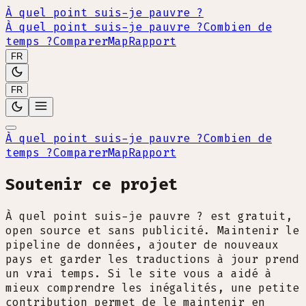
À quel point suis-je pauvre ?
À quel point suis-je pauvre ?
Combien de
temps ?
Comparer
Map
Rapport
FR
FR
À quel point suis-je pauvre ?
Combien de
temps ?
Comparer
Map
Rapport
Soutenir ce projet
À quel point suis-je pauvre ? est gratuit,
open source et sans publicité. Maintenir le
pipeline de données, ajouter de nouveaux
pays et garder les traductions à jour prend
un vrai temps. Si le site vous a aidé à
mieux comprendre les inégalités, une petite
contribution permet de le maintenir en