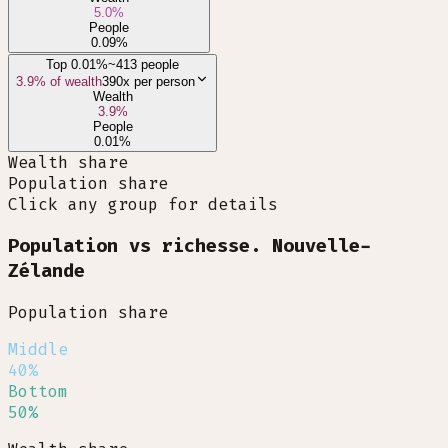
5.0
%
People
0.09
%
Top 0.01%
~413 people
3.9
% of wealth
390x
per person
Wealth
3.9
%
People
0.01
%
Wealth share
Population share
Click any group for details
Population vs richesse. Nouvelle-
Zélande
Population share
Middle
40%
Bottom
50%