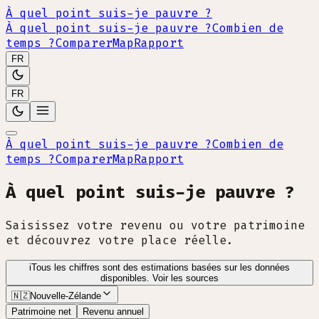
À quel point suis-je pauvre ?
À quel point suis-je pauvre ?
Combien de
temps ?
Comparer
Map
Rapport
FR
FR
À quel point suis-je pauvre ?
Combien de
temps ?
Comparer
Map
Rapport
À quel point suis-je pauvre ?
Saisissez votre revenu ou votre patrimoine
et découvrez votre place réelle.
i
Tous les chiffres sont des estimations basées sur les données
disponibles.
Voir les sources
🇳🇿
Nouvelle-Zélande
Patrimoine net
Revenu annuel