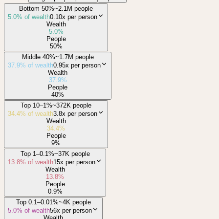
Bottom 50%
~2.1M people
5.0
% of wealth
0.10x
per person
Wealth
5.0
%
People
50
%
Middle 40%
~1.7M people
37.9
% of wealth
0.95x
per person
Wealth
37.9
%
People
40
%
Top 10–1%
~372K people
34.4
% of wealth
3.8x
per person
Wealth
34.4
%
People
9
%
Top 1–0.1%
~37K people
13.8
% of wealth
15x
per person
Wealth
13.8
%
People
0.9
%
Top 0.1–0.01%
~4K people
5.0
% of wealth
56x
per person
Wealth