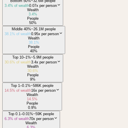
Bottom 50%
~32.6M people
3.4
% of wealth
0.07x
per person
Wealth
3.4
%
People
50
%
Middle 40%
~26.1M people
38.1
% of wealth
0.95x
per person
Wealth
38.1
%
People
40
%
Top 10–1%
~5.9M people
30.6
% of wealth
3.4x
per person
Wealth
30.6
%
People
9
%
Top 1–0.1%
~586K people
14.5
% of wealth
16x
per person
Wealth
14.5
%
People
0.9
%
Top 0.1–0.01%
~59K people
6.3
% of wealth
70x
per person
Wealth
6.3
%