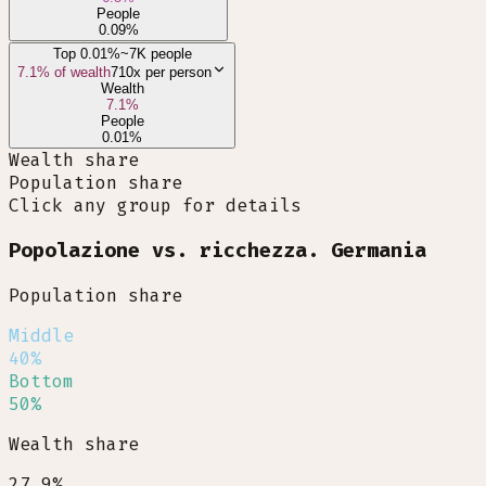
People
0.09
%
Top 0.01%
~7K people
7.1
% of wealth
710x
per person
Wealth
7.1
%
People
0.01
%
Wealth share
Population share
Click any group for details
Popolazione vs. ricchezza. Germania
Population share
Middle
40%
Bottom
50%
Wealth share
27.9%