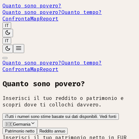
Quanto sono povero?
Quanto sono povero?
Quanto tempo?
Confronta
Map
Report
IT
IT
Quanto sono povero?
Quanto tempo?
Confronta
Map
Report
Quanto sono povero?
Inserisci il tuo reddito o patrimonio e
scopri dove ti collochi davvero.
i
Tutti i numeri sono stime basate sui dati disponibili.
Vedi fonti
🇩🇪
Germania
Patrimonio netto
Reddito annuo
Inserisci il tuo patrimonio netto in EUR