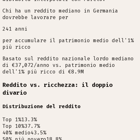
Chi ha un reddito mediano in Germania
dovrebbe lavorare per
241
anni
per accumulare il patrimonio medio dell'1%
più ricco
Basato sul reddito nazionale lordo mediano
di €37,072/anno vs. patrimonio medio
dell'1% più ricco di €8.9M
Reddito vs. ricchezza: il doppio
divario
Distribuzione del reddito
Top 1%
13.3
%
Top 10%
37.7
%
40% medio
43.5
%
50% più povero
18.8
%