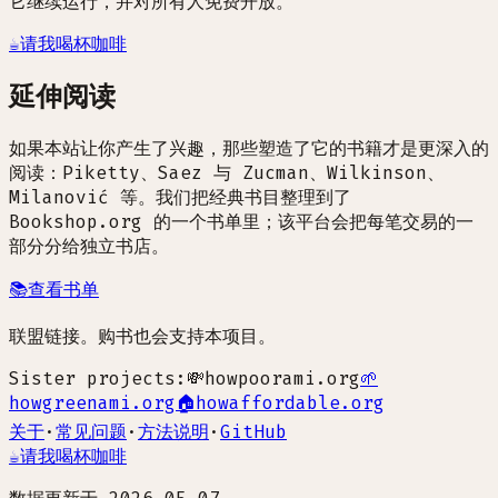
它继续运行，并对所有人免费开放。
☕
请我喝杯咖啡
延伸阅读
如果本站让你产生了兴趣，那些塑造了它的书籍才是更深入的
阅读：Piketty、Saez 与 Zucman、Wilkinson、
Milanović 等。我们把经典书目整理到了
Bookshop.org 的一个书单里；该平台会把每笔交易的一
部分分给独立书店。
📚
查看书单
联盟链接。购书也会支持本项目。
Sister projects:
💸
howpoorami.org
🌱
howgreenami.org
🏠
howaffordable.org
关于
·
常见问题
·
方法说明
·
GitHub
☕
请我喝杯咖啡