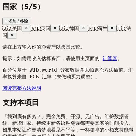
国家（5/5）
+ 添加 / 移除
🇺🇸
美国
🇬🇧
英国
🇩🇪
德国
🇳🇱
荷兰
🇫🇷
法
国
请在上方输入你的净资产以跨国比较。
提示：如需用收入估算资产，请使用主页面的
计算器
。
百分位基于 WID.world 分布数据并以帕累托方法插值。汇
率换算来自 ECB 汇率（未做购买力调整）。
阅读完整方法说明
支持本项目
「我到底有多穷？」完全免费、开源、无广告。维护数据管
线、新增国家、持续更新各语种翻译都需要真实的时间投入。
如果本站让你更清楚地看见不平等，一杯咖啡的小额支持能帮