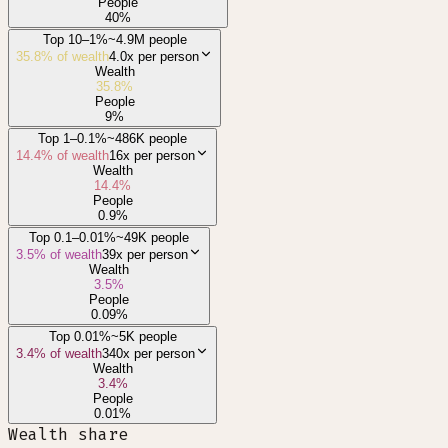
People
40
%
Top 10–1%
~4.9M people
35.8
% of wealth
4.0x
per person
Wealth
35.8
%
People
9
%
Top 1–0.1%
~486K people
14.4
% of wealth
16x
per person
Wealth
14.4
%
People
0.9
%
Top 0.1–0.01%
~49K people
3.5
% of wealth
39x
per person
Wealth
3.5
%
People
0.09
%
Top 0.01%
~5K people
3.4
% of wealth
340x
per person
Wealth
3.4
%
People
0.01
%
Wealth share