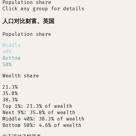
Population share
Click any group for details
人口对比财富。英国
Population share
Middle
40%
Bottom
50%
Wealth share
21.3%
35.8%
38.3%
Top 1%
:
21.3
%
of wealth
Next 9%
:
35.8
%
of wealth
Middle 40%
:
38.3
%
of wealth
Bottom 50%
:
4.6
%
of wealth