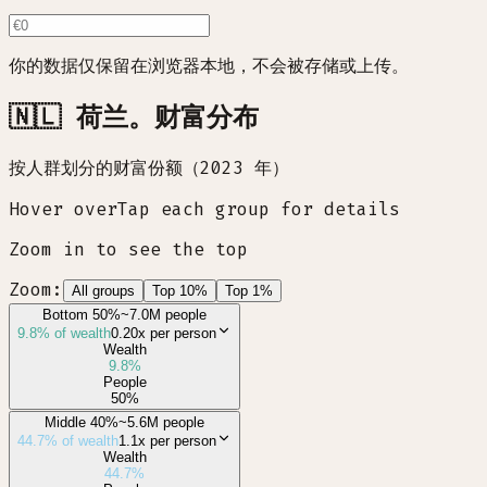
你的数据仅保留在浏览器本地，不会被存储或上传。
🇳🇱 荷兰。财富分布
按人群划分的财富份额（2023 年）
Hover over
Tap
each group for details
Zoom in to see the top
Zoom:
All groups
Top 10%
Top 1%
Bottom 50%
~7.0M people
9.8
% of wealth
0.20x
per person
Wealth
9.8
%
People
50
%
Middle 40%
~5.6M people
44.7
% of wealth
1.1x
per person
Wealth
44.7
%