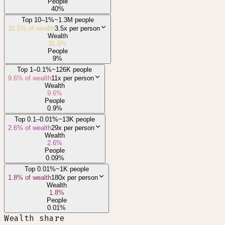
People
40
%
Top 10–1%
~1.3M people
31.5
% of wealth
3.5x
per person
Wealth
31.5
%
People
9
%
Top 1–0.1%
~126K people
9.6
% of wealth
11x
per person
Wealth
9.6
%
People
0.9
%
Top 0.1–0.01%
~13K people
2.6
% of wealth
29x
per person
Wealth
2.6
%
People
0.09
%
Top 0.01%
~1K people
1.8
% of wealth
180x
per person
Wealth
1.8
%
People
0.01
%
Wealth share