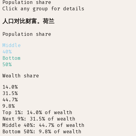
Population share
Click any group for details
人口对比财富。荷兰
Population share
Middle
40%
Bottom
50%
Wealth share
14.0%
31.5%
44.7%
9.8%
Top 1%
:
14.0
%
of wealth
Next 9%
:
31.5
%
of wealth
Middle 40%
:
44.7
%
of wealth
Bottom 50%
:
9.8
%
of wealth