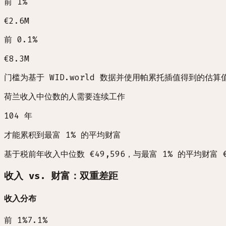
前 1%
€2.6M
前 0.1%
€8.3M
门槛为基于 WID.world 数据并使用帕累托插值得到的估算
荷兰收入中位数的人需要连续工作
104
年
才能累积到最富 1% 的平均财富
基于税前年收入中位数 €49,596，与最富 1% 的平均财富 €
收入 vs. 财富：双重差距
收入分布
前 1%
7.1
%