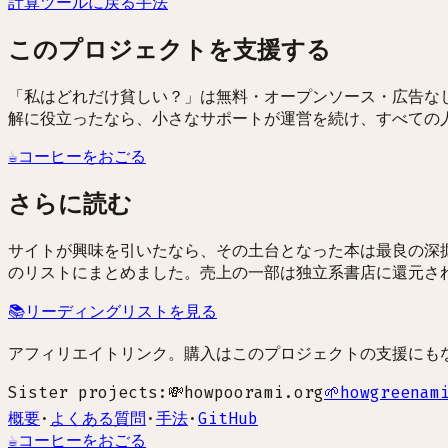
計算ツールに戻る
手法
このプロジェクトを支援する
「私はどれだけ貧しい？」は無料・オープンソース・広告な
解に役立ったなら、小さなサポートが運営を続け、すべての
☕
コーヒーをおごる
さらに読む
サイトが興味を引いたなら、その土台となった本は最良の深掘り素材です
のリストにまとめました。売上の一部は独立系書店に還元さ
📚
リーディングリストを見る
アフィリエイトリンク。購入はこのプロジェクトの支援にも
Sister projects:
💸
howpoorami.org
🌱
howgreenam
概要
·
よくある質問
·
手法
·
GitHub
☕
コーヒーをおごる