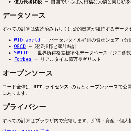
億万長者比較
—
自国でいちばん裕福な人物と同じ額を
データソース
すべての計算は査読済みもしくは公的機関が維持するデータ
WID.world
—
パーセンタイル群別の資産シェア（分
OECD
—
経済指標と家計統計
SWIID
—
世界所得格差標準化データベース（ジニ係数
Forbes
—
リアルタイム億万長者リスト
オープンソース
コード全体は
MIT ライセンス
のもとオープンソースで公開
にあります。
プライバシー
すべての計算はブラウザ内で完結します。所得・資産・個人情