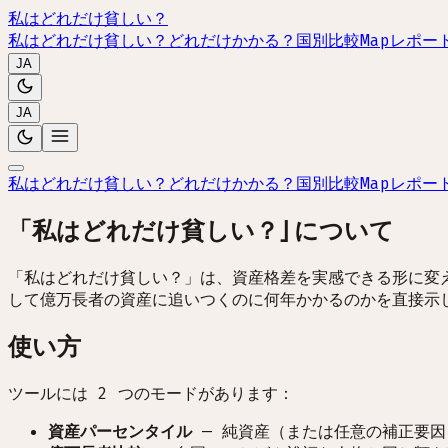
私はどれだけ貧しい？
私はどれだけ貧しい？
どれだけかかる？
国別比較
Map
レポー
JA
JA
私はどれだけ貧しい？
どれだけかかる？
国別比較
Map
レポー
「私はどれだけ貧しい？」について
「私はどれだけ貧しい？」は、資産格差を実感できる形に変
して億万長者の資産に追いつくのに何年かかるのかを直接示
使い方
ツールには 2 つのモードがあります：
資産パーセンタイル
—
純資産（または任意の補正要因