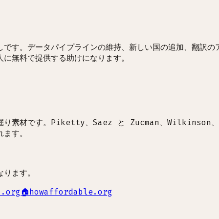
しです。データパイプラインの維持、新しい国の追加、翻訳の
人に無料で提供する助けになります。
。Piketty、Saez と Zucman、Wilkinson、Mi
れます。
なります。
i.org
🏠
howaffordable.org