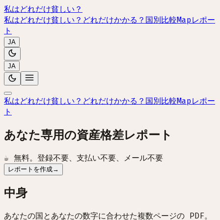
私はどれだけ貧しい？
私はどれだけ貧しい？
どれだけかかる？
国別比較
Map
レポー
ト
JA
JA
私はどれだけ貧しい？
どれだけかかる？
国別比較
Map
レポー
ト
あなた専用の資産格差レポート
☕
無料。登録不要、支払い不要、メール不要
レポートを作成
→
中身
あなたの国とあなたの数字に合わせた複数ページの PDF。