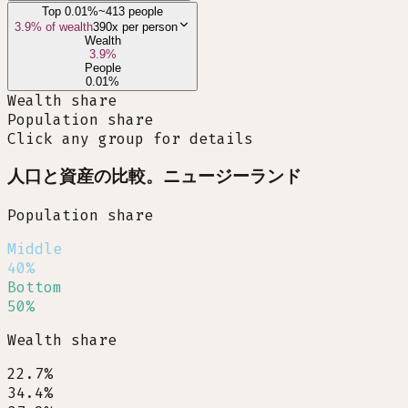
Top 0.01%
~413 people
3.9
% of wealth
390x
per person
Wealth
3.9
%
People
0.01
%
Wealth share
Population share
Click any group for details
人口と資産の比較。ニュージーランド
Population share
Middle
40%
Bottom
50%
Wealth share
22.7%
34.4%