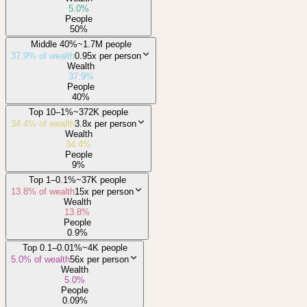
5.0
%
People
50
%
Middle 40%
~1.7M people
37.9
% of wealth
0.95x
per person
Wealth
37.9
%
People
40
%
Top 10–1%
~372K people
34.4
% of wealth
3.8x
per person
Wealth
34.4
%
People
9
%
Top 1–0.1%
~37K people
13.8
% of wealth
15x
per person
Wealth
13.8
%
People
0.9
%
Top 0.1–0.01%
~4K people
5.0
% of wealth
56x
per person
Wealth
5.0
%
People
0.09
%