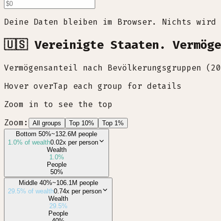
Deine Daten bleiben im Browser. Nichts wird 
🇺🇸 Vereinigte Staaten. Vermög
Vermögensanteil nach Bevölkerungsgruppen (20
Hover over
Tap
each group for details
Zoom in to see the top
Zoom:
All groups
Top 10%
Top 1%
Bottom 50%
~132.6M people
1.0
% of wealth
0.02x
per person
Wealth
1.0
%
People
50
%
Middle 40%
~106.1M people
29.5
% of wealth
0.74x
per person
Wealth
29.5
%
People
40
%