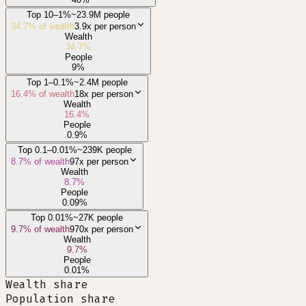
Top 10–1%
~23.9M people
34.7
% of wealth
3.9x
per person
Wealth
34.7
%
People
9
%
Top 1–0.1%
~2.4M people
16.4
% of wealth
18x
per person
Wealth
16.4
%
People
0.9
%
Top 0.1–0.01%
~239K people
8.7
% of wealth
97x
per person
Wealth
8.7
%
People
0.09
%
Top 0.01%
~27K people
9.7
% of wealth
970x
per person
Wealth
9.7
%
People
0.01
%
Wealth share
Population share