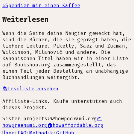
☕
Spendier mir einen Kaffee
Weiterlesen
Wenn die Seite deine Neugier geweckt hat,
sind die Bücher, die sie geprägt haben, die
tiefere Lektüre. Piketty, Saez und Zucman,
Wilkinson, Milanović und andere. Die
kanonischen Titel haben wir in einer Liste
auf Bookshop.org zusammengestellt, das
einen Teil jeder Bestellung an unabhängige
Buchhandlungen weitergibt.
📚
Leseliste ansehen
Affiliate-Links. Käufe unterstützen auch
dieses Projekt.
Sister projects:
💸
howpoorami.org
🌱
howgreenami.org
🏠
howaffordable.org
Über
·
FAQ
·
Methodik
·
GitHub